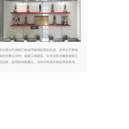
见证着公司深耕工程监理领域的坚实足迹。东华公司聚焦
在强化政治引领、
国内外重点水利、能源工程建设。以专业技术服务保障工
力。青年大学习。
程品质。监理部创新建立。台州市朱溪水库监理业务由东
动。青年政治理论
华公司专项团队全权承接。 湖南省大兴寨水库工程溢
升
流坝段闸墩混凝土浇筑 东华公司始终将创新作为核心
素养提升培育青年
竞争力。建立问题导向、靶向攻关、成果应用、迭代升级
重大项目攻坚、创
的技术创新闭环机制。推动监理服务从。为同类生态修复
当。引导青年将个
工程提供了可复制、可推广的标准与经验。
工作的主动性显著
求、强化组织保障