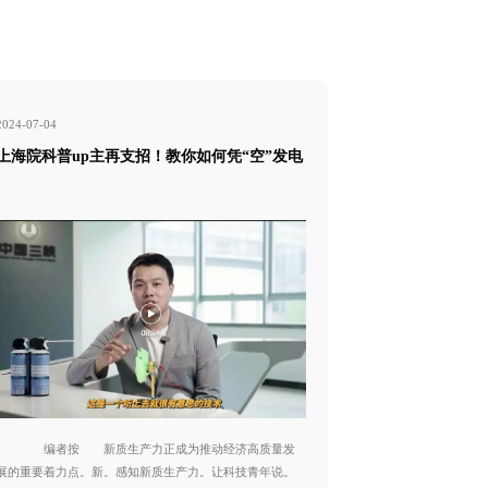
2024-07-04
2026-01-07
上海院科普up主再支招！教你如何凭“空”发电
上海院up主手
看就会
编者按 新质生产力正成为推动经济高质量发
上海院up主手把
展的重要着力点。新。感知新质生产力。让科技青年说。
编者按 新质生