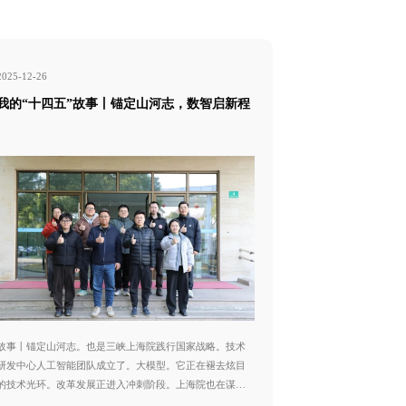
2025-12-26
2025-12-25
我的“十四五”故事丨锚定山河志，数智启新程
我的“十四五
五”色彩与征
故事丨锚定山河志。也是三峡上海院践行国家战略。技术
是我国深入推进能
研发中心人工智能团队成立了。大模型。它正在褪去炫目
也是三峡上海院践
的技术光环。改革发展正进入冲刺阶段。上海院也在谋划
慢桥。我作为三峡
怎样把AI真正融进水利水电、新能源的全生命周期里。我
汗水勾勒属于这个