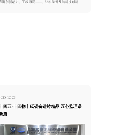
澎湃创新动力。工程师说——。让科学普及与科技创新。
着力点。新。感知
大号电池。
动力。工程师说—
随上海院科普up
号文的。 本期
—— 哪些新能
啥区别。(24″) 
2025-12-28
2025-12-27
十四五·十四物丨砥砺奋进铸精品 匠心监理谱
十四五·十四
新篇
四五”