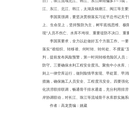
日），珠江流域北江、韩江、东江降雨偏多3～5成
江、东江、北江、韩江，太湖及钱塘江、闽江等主要
李国英强调，要坚决贯彻落实习近平总书记关于防
上、生命至上，坚持预防为主，树牢底线思维、极
现“人员不伤亡、水库不垮坝、重要堤防不决口、重
李国英要求，全力以赴做好五个方面工作。一要突
落实“谁组织、转移谁、何时转、转何处、不擅返”
判，提前发布风险预警，第一时间转移危险区人员；
防守。三要确保水利工程安全度汛。聚焦中小水库、
则上一律空库运行，做到险情早发现、早处置、早消
措施，确保施工人员安全、工程度汛安全。四要强化
化洪涝联排联调，畅通骨干排水通道，充分利用排涝
岸协调联动，对长江、珠江等流域骨干水库群实施系
作者：高龙责编：姚葳