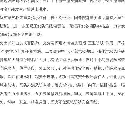
，局地强降雨将多发频发，长江中下游干流及洞庭湖、鄱阳湖，珠江流域西
河流可能发生超警以上洪水。
灾减灾救灾重要指示精神，按照党中央、国务院部署要求，坚持人民至
限思维，进一步压紧压实防汛政治责任，落细落实各项防御措施，力求实
要基础设施不受冲击”目标。
出抓好山洪灾害防御。充分发挥雨水情监测预报“三道防线”作用，严格
五个关键环节责任和措施。二要做好中小河流洪水防御。强化洪水风险研
持续加大河道“清四乱”力度，确保河道行洪畅通；做好中小河流堤防巡查
病险水库、薄弱堤段、险工险段，针对性强化安全度汛措施；病险水库原
除。紧盯在建水利工程安全度汛，逐项目落实安全度汛责任人，细化度汛
城市防洪。既防外洪又防内涝，落实“外控、绕排、内守、强排”措施，强
设施全力排泄涝水。五要统筹做好流域防洪调度。统筹流域上下游、左右
统、科学、安全、精准调度，坚决守住流域防洪安全底线。