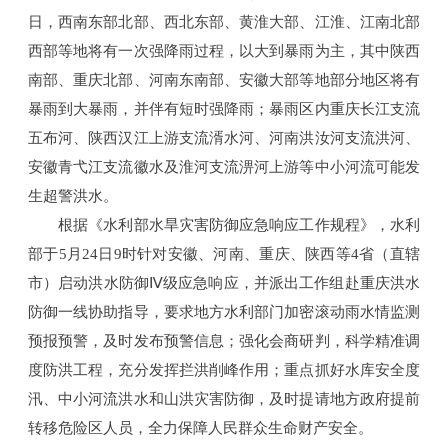
重要资讯
日，西南东部北部、西北东部、黄淮大部、江淮、江南北部
西部等地将有一次强降雨过程，以大到暴雨为主，其中陕西
联系我们
南部、重庆北部、河南东南部、安徽大部等地部分地区将有
暴雨到大暴雨，并伴有短时强降雨；暴雨区内重庆长江支流
五布河、陕西汉江上游支流湑水河、河南洪汝河支流洪河、
安徽青弋江支流徽水及淮河支流淠河上游等中小河流可能发
搜索
生超警洪水。
根据《水利部水旱灾害防御应急响应工作规程》，水利
部于5月24日9时针对安徽、河南、重庆、陕西等4省（直辖
市）启动洪水防御Ⅳ级应急响应，并派出工作组赴重庆洪水
防御一线协助指导，要求地方水利部门加密滚动雨水情监测
预报预警，及时发布预警信息；强化会商研判，科学精准调
度防洪工程，充分发挥拦洪削峰作用；重点抓好水库安全度
汛、中小河流洪水和山洪灾害防御，及时提请地方政府提前
转移危险区人员，全力保障人民群众生命财产安全。