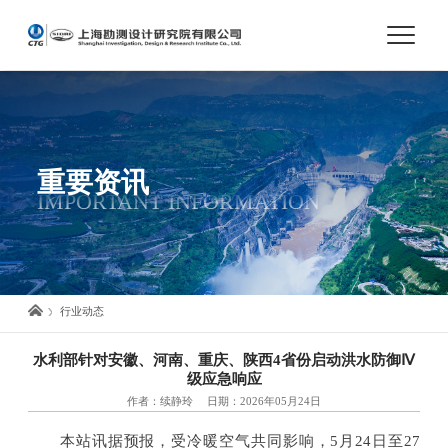
首页
关于我们
重要资讯
IMPORTANT INFORMATION
市场与业务
人才培养
行业动态
科技创新
水利部针对安徽、河南、重庆、陕西4省份启动洪水防御Ⅳ
级应急响应
作者：续静玲
日期：2026年05月24日
党建与文化
本站讯据预报，受冷暖空气共同影响，5月24日至27