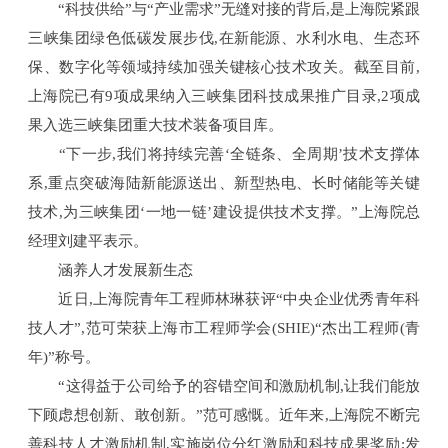
“科技供给”与“产业需求”无缝对接的背后,是上海院紧跟
三峡集团绿色低碳发展步伐,在新能源、水利水电、生态环
保、数字化等领域持续加强关键核心技术攻关。截至目前,
上海院已有9项成果纳入三峡集团科技成果推广目录,2项成
果入选三峡集团重大技术装备项目库。
“下一步,我们将持续完善‘全链条、全周期’技术支撑体
系,重点突破海陆新能源送出、新型热电、长时储能等关键
技术,为三峡集团‘一地一链’建设提供技术支撑。”上海院总
经理刘建平表示。
涵养人才发展新生态
近日,上海院青年工程师林琳获评“中央企业优秀青年科
技人才”,范可荣获上海市工程师学会(SHIE)“杰出工程师(青
年)”称号。
“这得益于公司给予的容错空间和激励机制,让我们能放
下顾虑想创新、敢创新。”范可感慨。近年来,上海院不断完
善科技人才激励机制,实施岗位分红激励和科技成果奖励;发