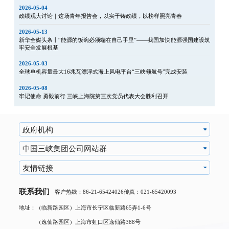
2026-05-04
政绩观大讨论｜这场青年报告会，以实干铸政绩，以榜样照亮青春
2026-05-13
新华全媒头条丨“能源的饭碗必须端在自己手里”——我国加快能源强国建设筑
牢安全发展根基
2026-05-03
全球单机容量最大16兆瓦漂浮式海上风电平台“三峡领航号”完成安装
2026-05-08
牢记使命 勇毅前行 三峡上海院第三次党员代表大会胜利召开
政府机构
中国三峡集团公司网站群
友情链接
联系我们
客户热线：86-21-65424026
传真：021-65420093
地址：（临新路园区）上海市长宁区临新路65弄1-6号
（逸仙路园区）上海市虹口区逸仙路388号