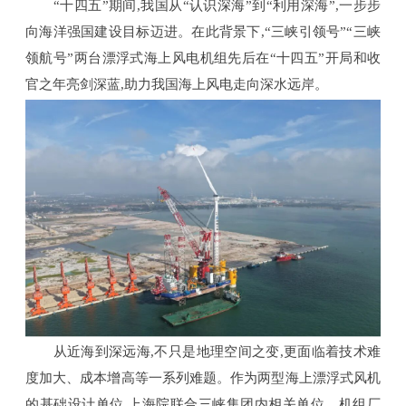
“十四五”期间,我国从“认识深海”到“利用深海”,一步步
向海洋强国建设目标迈进。在此背景下,“三峡引领号”“三峡
领航号”两台漂浮式海上风电机组先后在“十四五”开局和收
官之年亮剑深蓝,助力我国海上风电走向深水远岸。
从近海到深远海,不只是地理空间之变,更面临着技术难
度加大、成本增高等一系列难题。作为两型海上漂浮式风机
的基础设计单位,上海院联合三峡集团内相关单位、机组厂