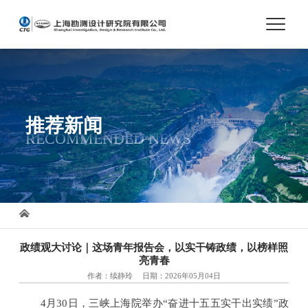
首页
关于我们
推荐新闻
RECOMMENDED NEWS
市场与业务
人才培养
科技创新
政绩观大讨论｜这场青年报告会，以实干铸政绩，以榜样照
亮青春
作者：续静玲
日期：2026年05月04日
党建与文化
4月30日，三峡上海院举办“奋进十五五实干出实绩”政