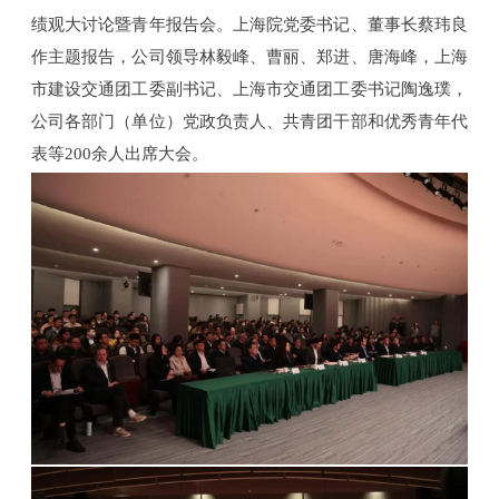
重要资讯
绩观大讨论暨青年报告会。上海院党委书记、董事长蔡玮良
作主题报告，公司领导林毅峰、曹丽、郑进、唐海峰，上海
联系我们
市建设交通团工委副书记、上海市交通团工委书记陶逸璞，
公司各部门（单位）党政负责人、共青团干部和优秀青年代
表等200余人出席大会。
搜索