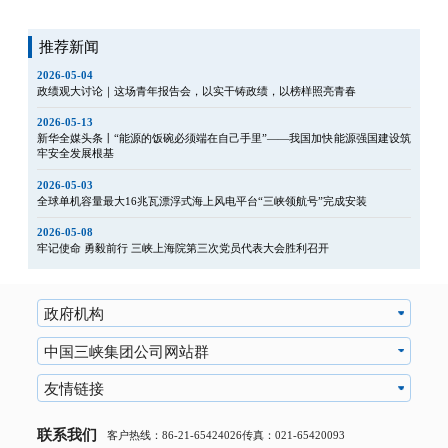
推荐新闻
2026-05-04
政绩观大讨论｜这场青年报告会，以实干铸政绩，以榜样照亮青春
2026-05-13
新华全媒头条丨“能源的饭碗必须端在自己手里”——我国加快能源强国建设筑
牢安全发展根基
2026-05-03
全球单机容量最大16兆瓦漂浮式海上风电平台“三峡领航号”完成安装
2026-05-08
牢记使命 勇毅前行 三峡上海院第三次党员代表大会胜利召开
政府机构
中国三峡集团公司网站群
友情链接
联系我们
客户热线：86-21-65424026
传真：021-65420093