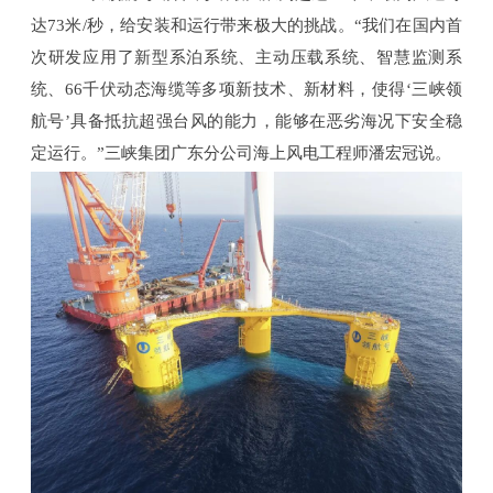
达73米/秒，给安装和运行带来极大的挑战。“我们在国内首
次研发应用了新型系泊系统、主动压载系统、智慧监测系
统、66千伏动态海缆等多项新技术、新材料，使得‘三峡领
航号’具备抵抗超强台风的能力，能够在恶劣海况下安全稳
定运行。”三峡集团广东分公司海上风电工程师潘宏冠说。