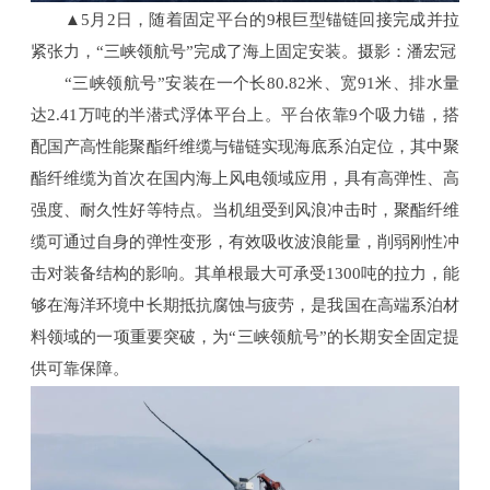
▲5月2日，随着固定平台的9根巨型锚链回接完成并拉
紧张力，“三峡领航号”完成了海上固定安装。摄影：潘宏冠
“三峡领航号”安装在一个长80.82米、宽91米、排水量
达2.41万吨的半潜式浮体平台上。平台依靠9个吸力锚，搭
配国产高性能聚酯纤维缆与锚链实现海底系泊定位，其中聚
酯纤维缆为首次在国内海上风电领域应用，具有高弹性、高
强度、耐久性好等特点。当机组受到风浪冲击时，聚酯纤维
缆可通过自身的弹性变形，有效吸收波浪能量，削弱刚性冲
击对装备结构的影响。其单根最大可承受1300吨的拉力，能
够在海洋环境中长期抵抗腐蚀与疲劳，是我国在高端系泊材
料领域的一项重要突破，为“三峡领航号”的长期安全固定提
供可靠保障。