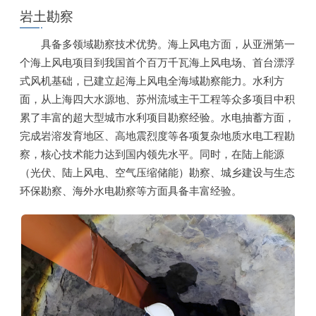
岩土勘察
具备多领域勘察技术优势。海上风电方面，从亚洲第一
个海上风电项目到我国首个百万千瓦海上风电场、首台漂浮
式风机基础，已建立起海上风电全海域勘察能力。水利方
面，从上海四大水源地、苏州流域主干工程等众多项目中积
累了丰富的超大型城市水利项目勘察经验。水电抽蓄方面，
完成岩溶发育地区、高地震烈度等各项复杂地质水电工程勘
察，核心技术能力达到国内领先水平。同时，在陆上能源
（光伏、陆上风电、空气压缩储能）勘察、城乡建设与生态
环保勘察、海外水电勘察等方面具备丰富经验。