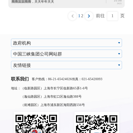
政府机构
中国三峡集团公司网站群
友情链接
联系我们
客户热线：86-21-65424026
传真：021-65420093
地址：（临新路园区）上海市长宁区临新路65弄1-6号
（逸仙路园区）上海市虹口区逸仙路388号
（前滩园区）上海市浦东新区海阳西路556号