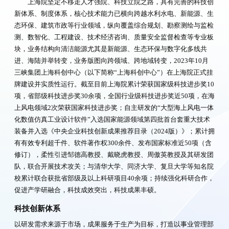
上海院坚定不移走人才强院、科技立院之路，具有完善的科技创
重要资讯
新体系、制度体系，核心技术能力已横向跨越水利水电、新能源、生
态环保、建筑市政等行业领域，纵向覆盖综合规划、勘察测绘与监检
测、数智化、工程建设、技术经济咨询、质量安全监督检查等专业板
联系我们
块，业务结构向清洁能源尤其是新能源、生态环保与数字化多线共
进、海陆并举转变，业务版图向跨领域、跨地域转变，2023年10月
三峡集团上海科创中心（以下简称“上海科创中心”）在上海院正式挂
牌建设并实质性运行。截至目前上海院累计荣获国家级科技进步奖10
搜索
项，省部级科技进步奖30余项，全国行业级科技进步奖近50项，在海
上风电领域2次荣获国家科技进步奖；自主研发的“大型海上风电一体
化数值仿真工业设计软件”入选国家能源领域第四批首台套重大技术
装备并入选《中央企业科技创新成果推荐目录（2024版）》；累计拥
有有效专利超千件、软件著作权300余件、发布国家标准近50项（含
修订），柔性引进邹德高教授、戴晓虎教授、周傲英教授及其研发团
队，联合开展技术攻关；与清华大学、同济大学、复旦大学等知名院
校累计联合获批省部级及以上科研项目40余项；持续强化科研合作，
促进产学研融合，科技成效突出，科技成果丰硕。
科技创新体系
以研发需求来源于市场，成果服务于生产为目标，打造以事业管理部