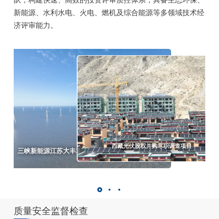
重要资讯
新能源、水利水电、火电、燃机及综合能源等多领域技术经
济评审能力。
联系我们
搜索
九江市中心城区水环境系统综合治理二期项目技术经济投
三峡新能源江苏大丰300MW海上风电项目后评价
资评审
峡新能源江苏大丰300MW海上风电项目后评价
九江市中心城区水环境系统综合治理二期项目技
资评审
西藏光伏股权并购尽职调查项目
质量安全监督检查